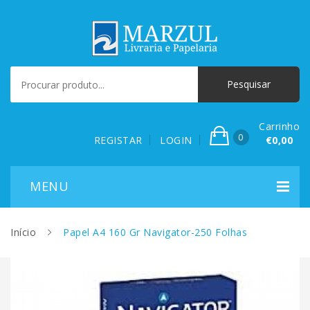
Carrinho
0
REGISTAR
LOGIN
€0,00
Início
Papel A4 160 Gr Navigator-250 Folhas