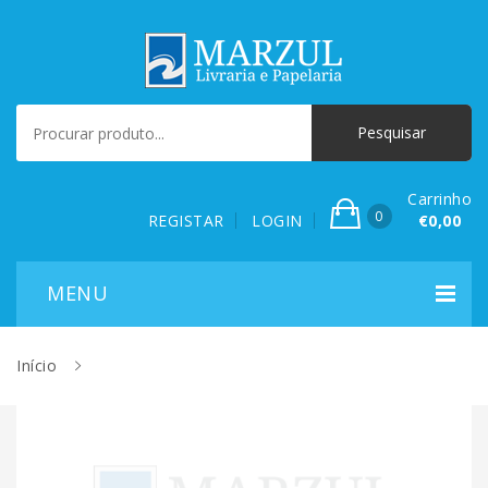
Carrinho
0
REGISTAR
LOGIN
€0,00
Início