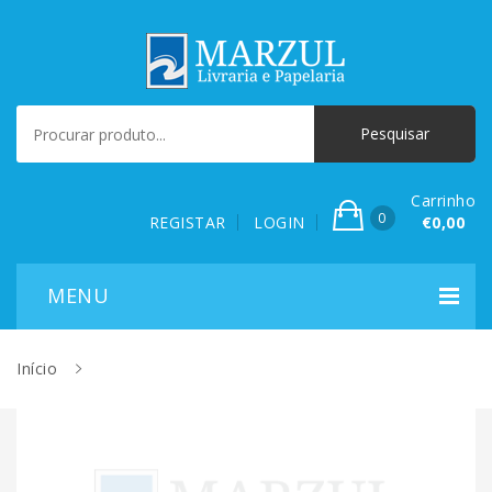
Carrinho
0
REGISTAR
LOGIN
€0,00
Início