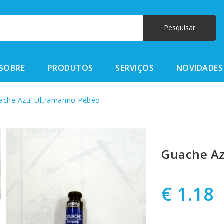
SOBRE
PRODUTOS
SERVIÇOS
NOVIDADES
che Azul Ultramarino Pébéo
Guache Az
€ 1.18