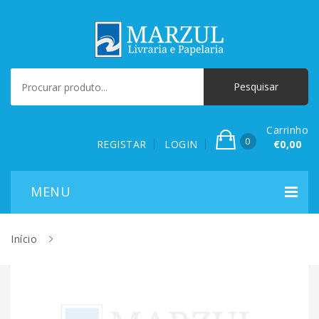
Carrinho
0
REGISTAR
LOGIN
€0,00
Início