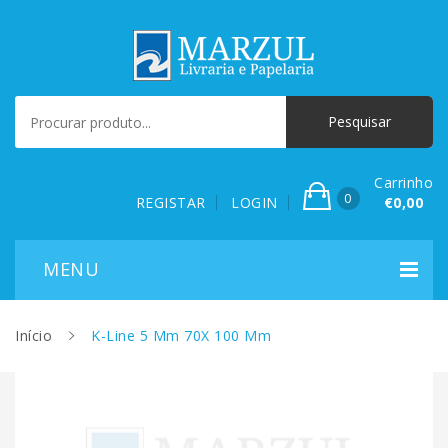
Carrinho
0
REGISTAR
LOGIN
€0,00
Início
K-Line 5 Mm 70X 100 Mm