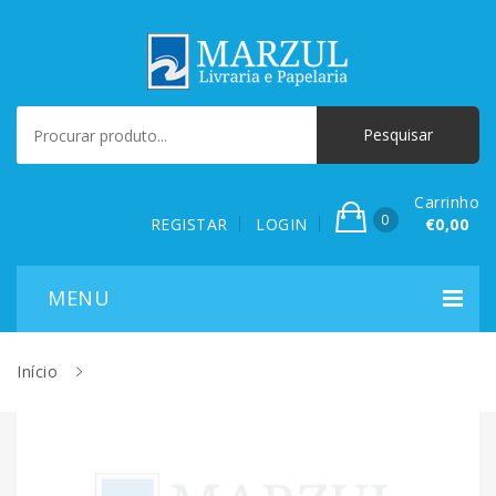
Carrinho
0
REGISTAR
LOGIN
€0,00
Início