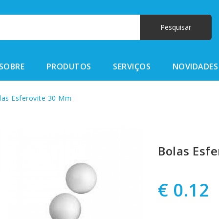
SOBRE
PRODUTOS
SERVIÇOS
NOVIDADES
as Esferovite 30 Mm
Bolas Esf
€ 0.12