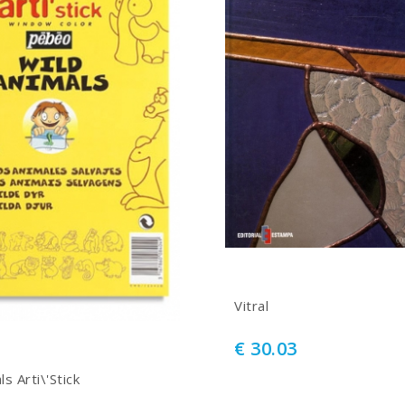
Vitral
€ 30.03
s Arti\'Stick