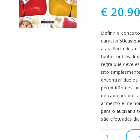
€ 20.9
Definir o conceit
características qu
a ausência de adi
tantas outras. I
regra que deve es
isto simplesmente
encontrar duelos 
permitirão destaca
de cada um dos a
alimento é melhor
para o auxiliar a
são efetuadas di