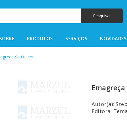
SOBRE
PRODUTOS
SERVIÇOS
NOVIDADES
greça Se Quiser
Emagreça 
Autor(a): St
Editora: Tem