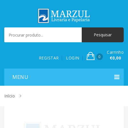
Carrinho
0
REGISTAR
LOGIN
€0,00
Início