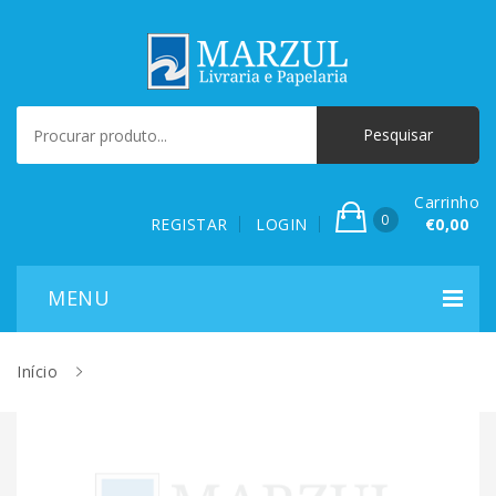
Carrinho
0
REGISTAR
LOGIN
€0,00
Início