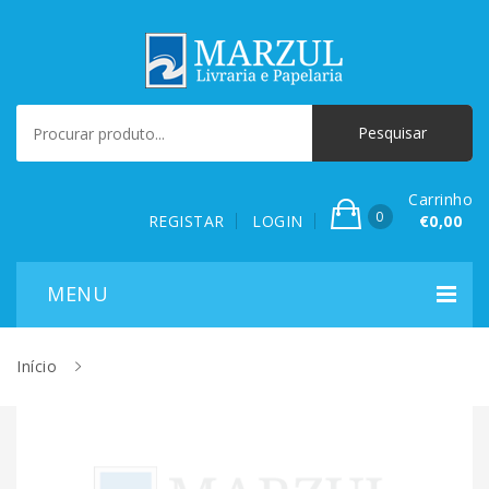
Carrinho
0
REGISTAR
LOGIN
€0,00
Início